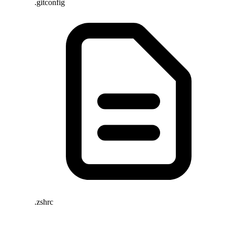
.gitconfig
.zshrc