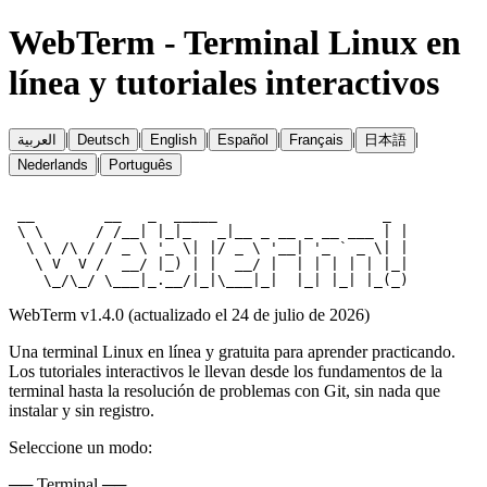
WebTerm - Terminal Linux en
línea y tutoriales interactivos
|
|
|
|
|
|
العربية
Deutsch
English
Español
Français
日本語
|
Nederlands
Português
 __        __   _  _____                   _

 \ \      / /__| |_|_   _|__ _ __ _ __ ___ | |

  \ \ /\ / / _ \ '_ \| |/ _ \ '__| '_ ` _ \| |

   \ V  V /  __/ |_) | |  __/ |  | | | | | |_|

WebTerm v1.4.0 (actualizado el 24 de julio de 2026)
Una terminal Linux en línea y gratuita para aprender practicando.
Los tutoriales interactivos le llevan desde los fundamentos de la
terminal hasta la resolución de problemas con Git, sin nada que
instalar y sin registro.
Seleccione un modo:
──
Terminal
──