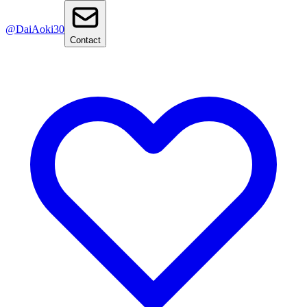
@DaiAoki30
Contact