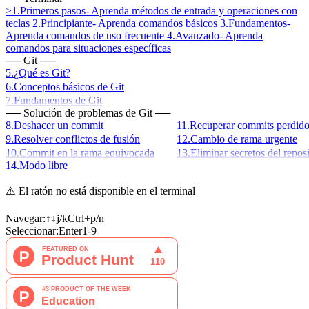
>
1
.
Primeros pasos
-
Aprenda métodos de entrada y operaciones con
teclas
2
.
Principiante
-
Aprenda comandos básicos
3
.
Fundamentos
-
Aprenda comandos de uso frecuente
4
.
Avanzado
-
Aprenda
comandos para situaciones específicas
──
Git
──
5
.
¿Qué es Git?
6
.
Conceptos básicos de Git
7
.
Fundamentos de Git
──
Solución de problemas de Git
──
8
.
Deshacer un commit
11
.
Recuperar commits perdid
9
.
Resolver conflictos de fusión
12
.
Cambio de rama urgente
10
.
Commit en la rama equivocada
13
.
Eliminar secretos del reposi
14
.
Modo libre
⚠️
El ratón no está disponible en el terminal
Navegar:
↑↓
j/k
Ctrl+p/n
Seleccionar:
Enter
1-9