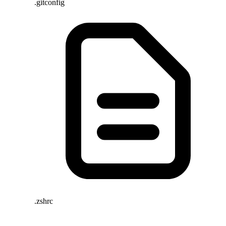
.gitconfig
.zshrc