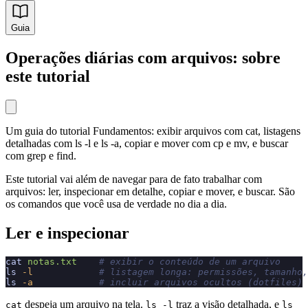
Guia
Operações diárias com arquivos: sobre
este tutorial
Um guia do tutorial Fundamentos: exibir arquivos com cat, listagens
detalhadas com ls -l e ls -a, copiar e mover com cp e mv, e buscar
com grep e find.
Este tutorial vai além de navegar para de fato trabalhar com
arquivos: ler, inspecionar em detalhe, copiar e mover, e buscar. São
os comandos que você usa de verdade no dia a dia.
Ler e inspecionar
cat
 notas.txt
    # exibir o conteúdo de um arquivo
ls
 -l
            # listagem longa: permissões, tamanho,
ls
 -a
            # incluir arquivos ocultos (dotfiles)
despeja um arquivo na tela.
traz a visão detalhada, e
cat
ls -l
ls