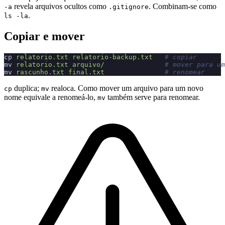
revela arquivos ocultos como
. Combinam-se como
-a
.gitignore
.
ls -la
Copiar e mover
cp
 relatorio.txt
 relatorio-backup.txt
   # copiar
mv
 relatorio.txt
 arquivo/
               # mover para um
mv
 rascunho.txt
 final.txt
               # renomear
duplica;
realoca. Como mover um arquivo para um novo
cp
mv
nome equivale a renomeá-lo,
também serve para renomear.
mv