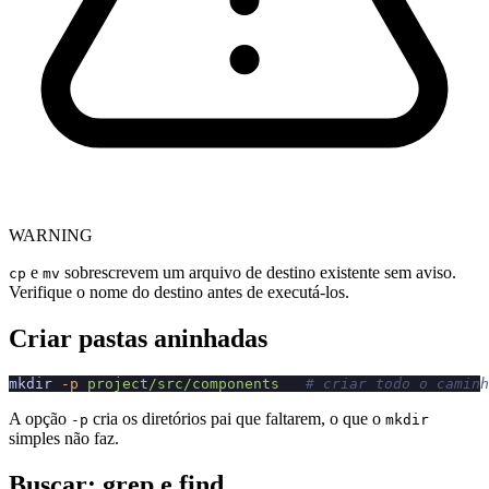
WARNING
e
sobrescrevem um arquivo de destino existente sem aviso.
cp
mv
Verifique o nome do destino antes de executá-los.
Criar pastas aninhadas
mkdir
 -p
 project/src/components
   # criar todo o caminh
A opção
cria os diretórios pai que faltarem, o que o
-p
mkdir
simples não faz.
Buscar: grep e find