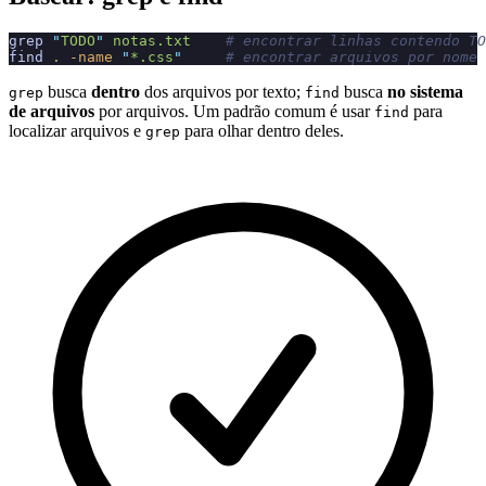
grep
 "
TODO
"
 notas.txt
    # encontrar linhas contendo TO
find
 .
 -name
 "
*.css
"
     # encontrar arquivos por nome
busca
dentro
dos arquivos por texto;
busca
no sistema
grep
find
de arquivos
por arquivos. Um padrão comum é usar
para
find
localizar arquivos e
para olhar dentro deles.
grep