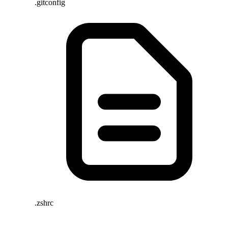
.gitconfig
.zshrc